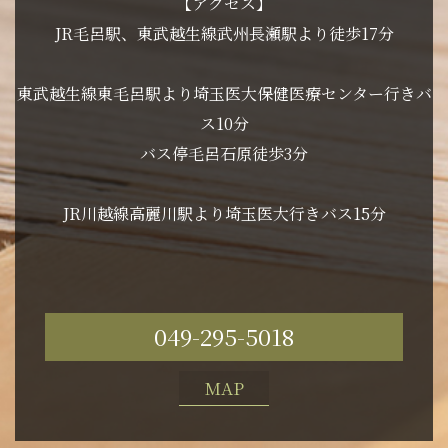
【アクセス】
JR毛呂駅、東武越生線武州長瀬駅より徒歩17分
東武越生線東毛呂駅より埼玉医大保健医療センター行きバ
ス10分
バス停毛呂石原徒歩3分
JR川越線高麗川駅より埼玉医大行きバス15分
049-295-5018
MAP