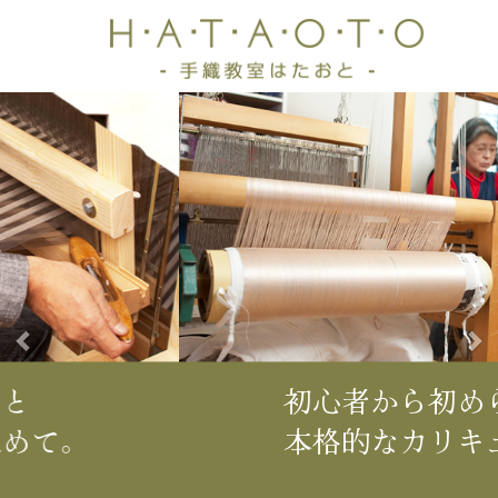
前
次
へ
へ
初心者から初められる
本格的なカリキュラム