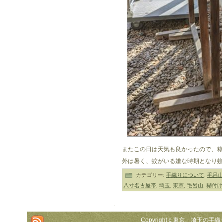
またこの日は天気も良かったので、
外は暑く、蚊がいる嫌な時期となり
カテゴリー:
手織りについて
,
毛呂
八寸名古屋帯
,
埼玉
,
東京
,
毛呂山
,
糊付
.
Copyright c 東京、埼玉の手織