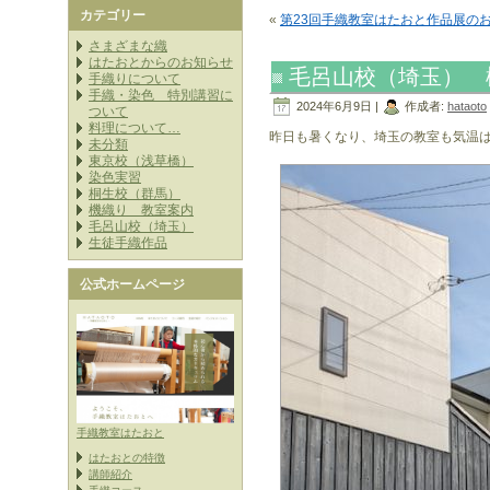
カテゴリー
«
第23回手織教室はたおと作品展の
さまざまな織
はたおとからのお知らせ
毛呂山校（埼玉） 
手織りについて
手織・染色 特別講習に
2024年6月9日 |
作成者:
hataoto
ついて
料理について…
昨日も暑くなり、埼玉の教室も気温は
未分類
東京校（浅草橋）
染色実習
桐生校（群馬）
機織り 教室案内
毛呂山校（埼玉）
生徒手織作品
公式ホームページ
手織教室はたおと
はたおとの特徴
講師紹介