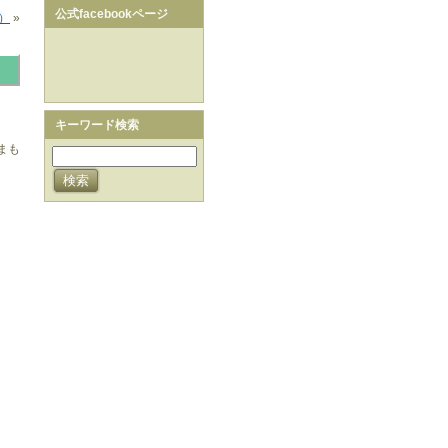
公式facebookページ
）
»
キーワード検索
まも