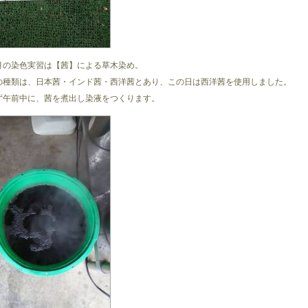
月の染色実習は【茜】による草木染め。
の種類は、日本茜・インド茜・西洋茜とあり、この日は西洋茜を使用しました。
ず午前中に、茜を煮出し染液をつくります。