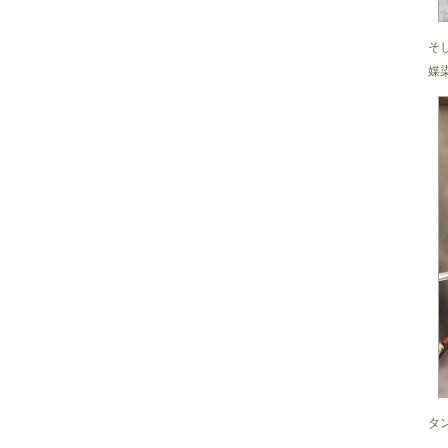
そ
媒
タ