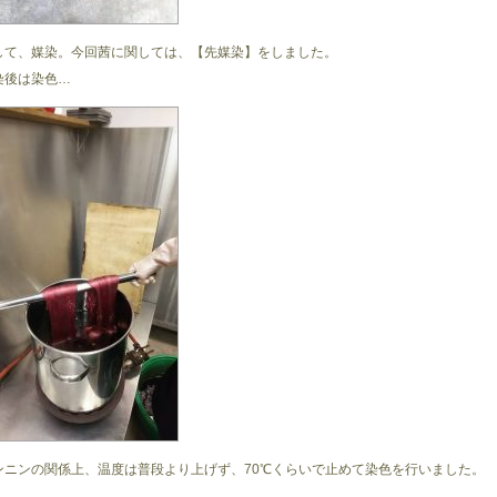
して、媒染。今回茜に関しては、【先媒染】をしました。
染後は染色…
ンニンの関係上、温度は普段より上げず、70℃くらいで止めて染色を行いました。