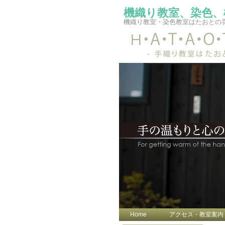
機織り教室、染色、
機織り教室・染色教室はたおとの
Home
アクセス・教室案内