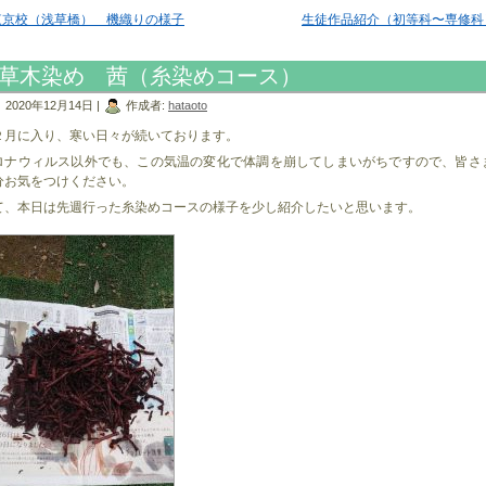
東京校（浅草橋） 機織りの様子
生徒作品紹介（初等科〜専修科
草木染め 茜（糸染めコース）
2020年12月14日 |
作成者:
hataoto
２月に入り、寒い日々が続いております。
ロナウィルス以外でも、この気温の変化で体調を崩してしまいがちですので、皆さ
分お気をつけください。
て、本日は先週行った糸染めコースの様子を少し紹介したいと思います。