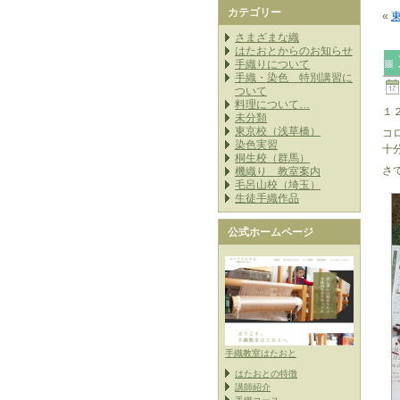
カテゴリー
«
さまざまな織
はたおとからのお知らせ
手織りについて
手織・染色 特別講習に
ついて
料理について…
１
未分類
東京校（浅草橋）
コ
染色実習
十
桐生校（群馬）
さ
機織り 教室案内
毛呂山校（埼玉）
生徒手織作品
公式ホームページ
手織教室はたおと
はたおとの特徴
講師紹介