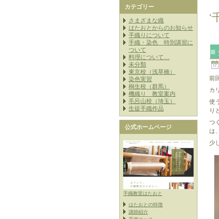
カテゴリー
‘
さまざまな織
はたおとからのお知らせ
手織りについて
手織・染色 特別講習に
ついて
料理について…
未分類
東京校（浅草橋）
前
染色実習
桐生校（群馬）
カ
機織り 教室案内
毛呂山校（埼玉）
使
生徒手織作品
り
つ
公式ホームページ
は
少
手織教室はたおと
はたおとの特徴
講師紹介