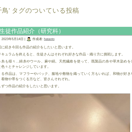
千鳥’ タグのついている投稿
生徒作品紹介（研究科）
2023年5月14日 |
作成者:
hataoto
回に続き今回も作品の紹介をしたいと思います。
リキュラムを終えると、生徒さんはそれぞれ好きな作品・織り方に挑戦します。
う糸も様々…綿糸やウール、麻や絹。天然繊維を使って、既製品の糸や草木染めを
と色々とチャレンジしています。
くる作品は、マフラーやバック、服地や敷物を織っていく方もいれば、和物が好き
、着物や帯をつくる方など、皆さんそれぞれ。
しずつ作品の紹介をしたいと思います。