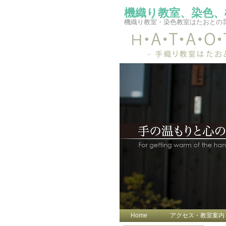
機織り教室、染色、
機織り教室・染色教室はたおとの
Home
アクセス・教室案内