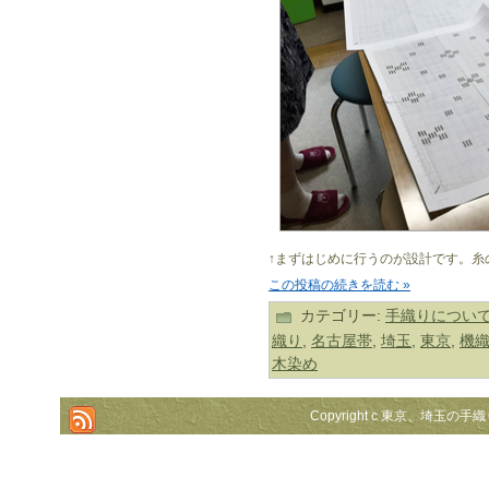
↑まずはじめに行うのが設計です。糸
この投稿の続きを読む »
カテゴリー:
手織りについ
織り
,
名古屋帯
,
埼玉
,
東京
,
機
木染め
Copyright c 東京、埼玉の手織