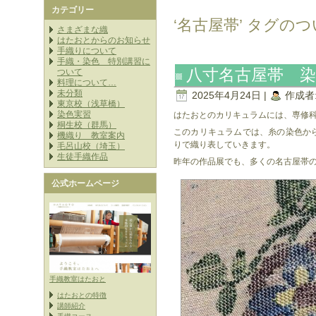
カテゴリー
‘名古屋帯’ タグの
さまざまな織
はたおとからのお知らせ
手織りについて
手織・染色 特別講習に
八寸名古屋帯 染
ついて
料理について…
未分類
2025年4月24日 |
作成者
東京校（浅草橋）
染色実習
はたおとのカリキュラムには、専修
桐生校（群馬）
このカリキュラムでは、糸の染色か
機織り 教室案内
りで織り表していきます。
毛呂山校（埼玉）
生徒手織作品
昨年の作品展でも、多くの名古屋帯
公式ホームページ
手織教室はたおと
はたおとの特徴
講師紹介