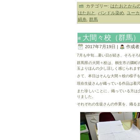
カテゴリー:
はたおとから
はたおと
,
バンドル染め
,
ユーカ
絹糸
,
群馬
大間々校（群馬
2017年7月19日 |
作成者
7月も中旬…暑い日が続き、そろそろ
群馬県の大間々校は、桐生市の隣町
玉よりほんの少し涼しく感じられま
さて、本日はそんな大間々校の様子
現在生徒さんが織っている作品は着
また珍しいことに、織っている方は
りました。
それぞれの生徒さんの作業を、織る