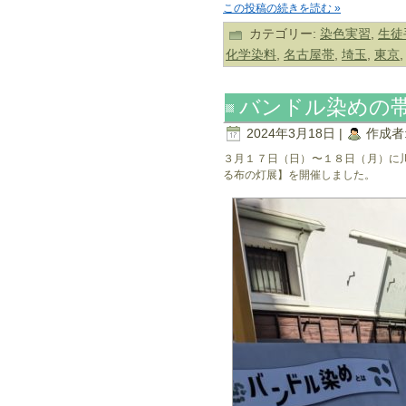
この投稿の続きを読む »
カテゴリー:
染色実習
,
生徒
化学染料
,
名古屋帯
,
埼玉
,
東京
バンドル染めの
2024年3月18日 |
作成者
３月１７日（日）〜１８日（月）に
る布の灯展】を開催しました。