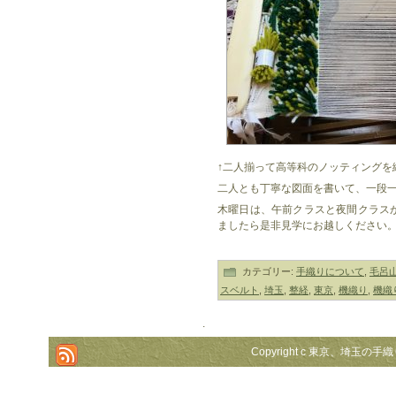
↑二人揃って高等科のノッティングを
二人とも丁寧な図面を書いて、一段
木曜日は、午前クラスと夜間クラス
ましたら是非見学にお越しください
カテゴリー:
手織りについて
,
毛呂
スベルト
,
埼玉
,
整経
,
東京
,
機織り
,
機織
.
Copyright c 東京、埼玉の手織