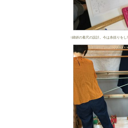
↑緯絣の着尺の設計。今は糸括りをし