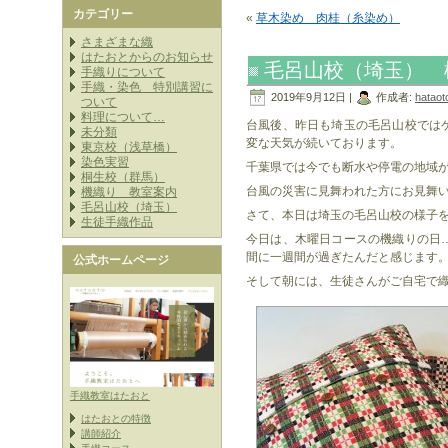
カテゴリー
«
草木染め 肉桂（糸染め）
さまざまな織
はたおとからのお知らせ
毛呂山校（埼玉） 
手織りについて
手織・染色 特別講習に
2019年9月12日 |
作成者:
hataot
ついて
料理について…
台風後、昨日も埼玉の毛呂山校では
未分類
変な天気が続いております。
東京校（浅草橋）
染色実習
千葉県では今でも断水や停電の地域
桐生校（群馬）
台風の災害に見舞われた方にお見舞
機織り 教室案内
毛呂山校（埼玉）
さて、本日は埼玉の毛呂山校の様子
生徒手織作品
今日は、木曜日コースの機織りの日
間に一週間が過ぎたんだと感じます
公式ホームページ
そして朝には、生徒さんがご自宅で
手織教室はたおと
はたおとの特徴
講師紹介