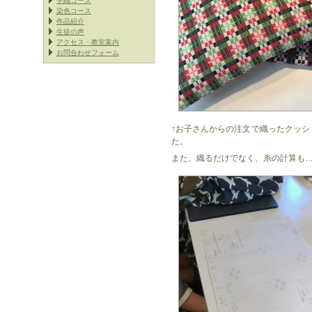
手織コース
染色コース
作品紹介
生徒の声
アクセス・教室案内
お問合わせフォーム
↑お子さんからの注文で織ったクッ
た。
また、織るだけでなく、糸の計算も