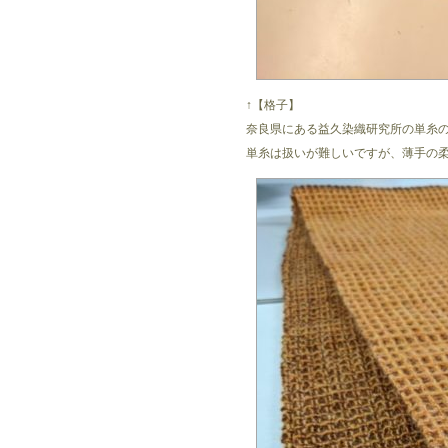
↑【格子】
奈良県にある益久染織研究所の単糸
単糸は扱いが難しいですが、薄手の