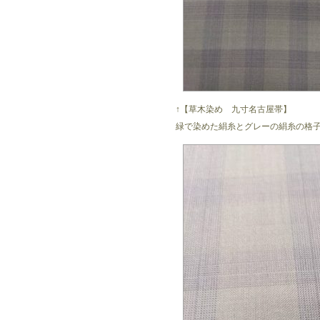
↑【草木染め 九寸名古屋帯】
緑で染めた絹糸とグレーの絹糸の格