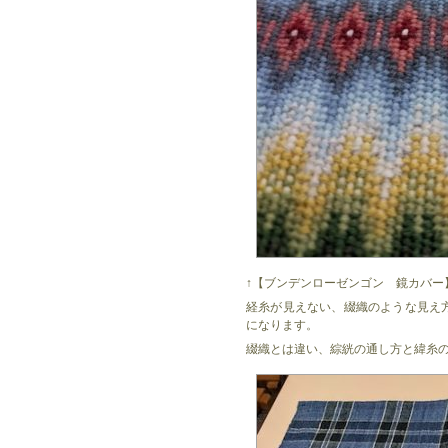
↑【ブンデンローゼンゴン 鏡カバー
経糸が見えない、綴織のような見え
になります。
綴織とは違い、綜絖の通し方と緯糸