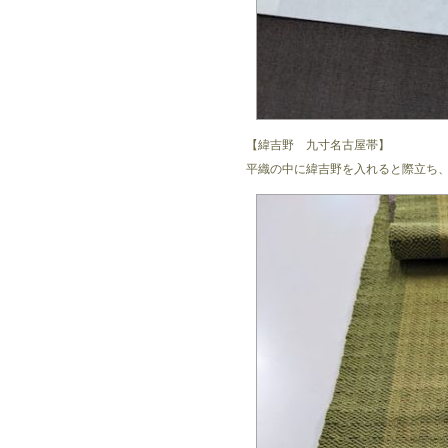
【緯吉野 九寸名古屋帯】
平織の中に緯吉野を入れると際立ち