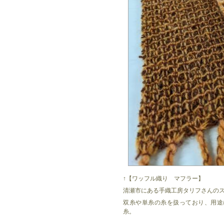
↑【ワッフル織り マフラー】
清瀬市にある手織工房タリフさんの
双糸や単糸の糸を扱っており、用途
糸。