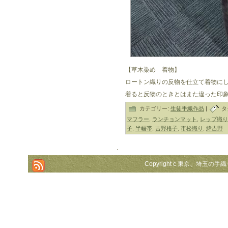
【草木染め 着物】
ロートン織りの反物を仕立て着物に
着ると反物のときとはまた違った印
カテゴリー:
生徒手織作品
|
タ
マフラー
,
ランチョンマット
,
レップ織り
子
,
半幅帯
,
吉野格子
,
市松織り
,
緯吉野
.
Copyright c 東京、埼玉の手織