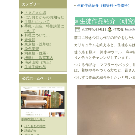
カテゴリー
«
生徒作品紹介（初等科〜専修科）
さまざまな織
はたおとからのお知らせ
生徒作品紹介（研究
手織りについて
手織・染色 特別講習に
2023年5月14日 |
作成者:
hataot
ついて
料理について…
前回に続き今回も作品の紹介をした
未分類
東京校（浅草橋）
カリキュラムを終えると、生徒さん
染色実習
使う糸も様々…綿糸やウール、麻や
桐生校（群馬）
りと色々とチャレンジしています。
機織り 教室案内
毛呂山校（埼玉）
つくる作品は、マフラーやバック、
生徒手織作品
は、着物や帯をつくる方など、皆さ
少しずつ作品の紹介をしたいと思い
公式ホームページ
手織教室はたおと
はたおとの特徴
講師紹介