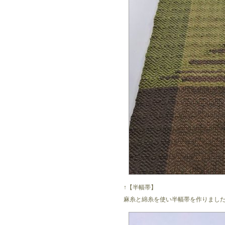
↑【半幅帯】
麻糸と綿糸を使い半幅帯を作りまし