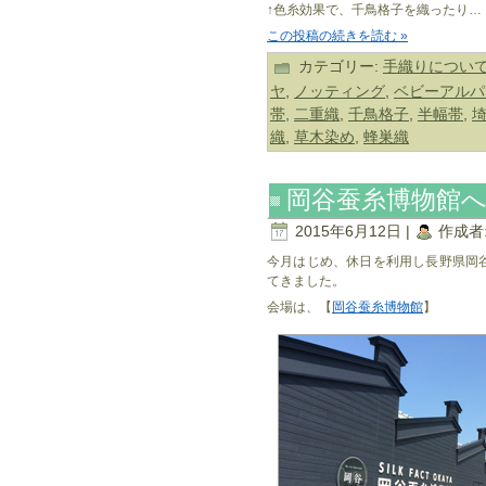
↑色糸効果で、千鳥格子を織ったり…
この投稿の続きを読む »
カテゴリー:
手織りについ
ヤ
,
ノッティング
,
ベビーアルパ
帯
,
二重織
,
千鳥格子
,
半幅帯
,
織
,
草木染め
,
蜂巣織
岡谷蚕糸博物館
2015年6月12日 |
作成者
今月はじめ、休日を利用し長野県岡
てきました。
会場は、【
岡谷蚕糸博物館
】