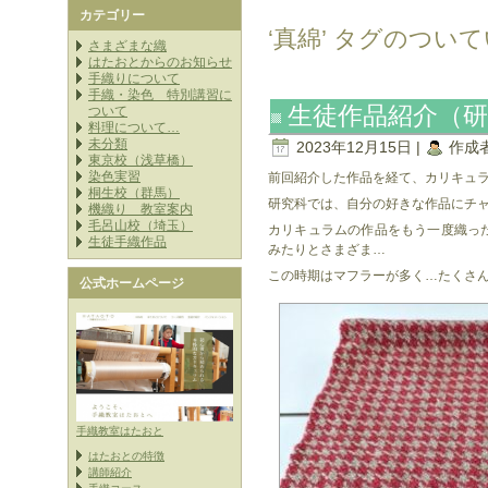
カテゴリー
‘真綿’ タグのつい
さまざまな織
はたおとからのお知らせ
手織りについて
手織・染色 特別講習に
生徒作品紹介（研
ついて
料理について…
未分類
2023年12月15日 |
作成
東京校（浅草橋）
染色実習
前回紹介した作品を経て、カリキュ
桐生校（群馬）
研究科では、自分の好きな作品にチ
機織り 教室案内
毛呂山校（埼玉）
カリキュラムの作品をもう一度織っ
生徒手織作品
みたりとさまざま…
この時期はマフラーが多く…たくさ
公式ホームページ
手織教室はたおと
はたおとの特徴
講師紹介