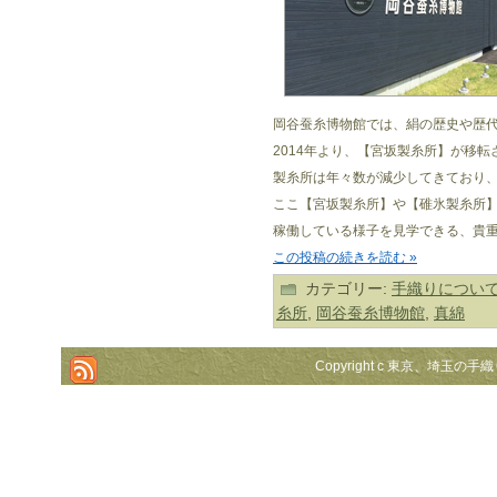
岡谷蚕糸博物館では、絹の歴史や歴
2014年より、【宮坂製糸所】が移
製糸所は年々数が減少してきており
ここ【宮坂製糸所】や【碓氷製糸所
稼働している様子を見学できる、貴
この投稿の続きを読む »
カテゴリー:
手織りについ
糸所
,
岡谷蚕糸博物館
,
真綿
Copyright c 東京、埼玉の手織