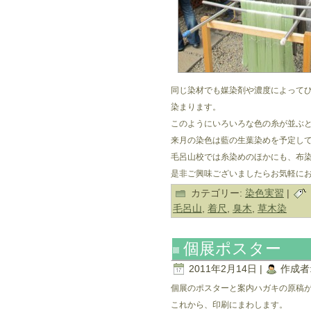
同じ染材でも媒染剤や濃度によって
染まります。
このようにいろいろな色の糸が並ぶ
来月の染色は藍の生葉染めを予定し
毛呂山校では糸染めのほかにも、布
是非ご興味ございましたらお気軽に
カテゴリー:
染色実習
|
毛呂山
,
着尺
,
臭木
,
草木染
個展ポスター
2011年2月14日 |
作成者
個展のポスターと案内ハガキの原稿
これから、印刷にまわします。