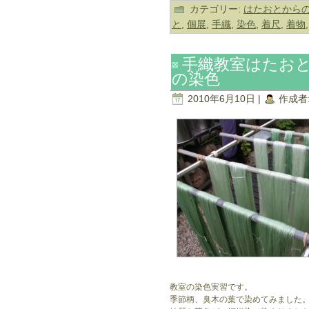
カテゴリー:
はたおとから
と
,
個展
,
手織
,
染色
,
着尺
,
着物
手織教室はたお
の染色
2010年6月10日 |
作成者
教室の染色実習です。
季節柄、臭木の葉で染めてみました。