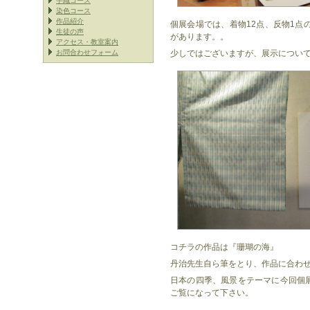
手織コース
染色コース
作品紹介
個展会場では、着物12点、反物1点
生徒の声
があります。。
アクセス・教室案内
お問合わせフォーム
少しではございますが、展示につい
コチラの作品は『珊瑚の海』
丹治先生自ら筆をとり、作品に合わ
日本の四季、風景をテーマに今回個
ご覧になって下さい。