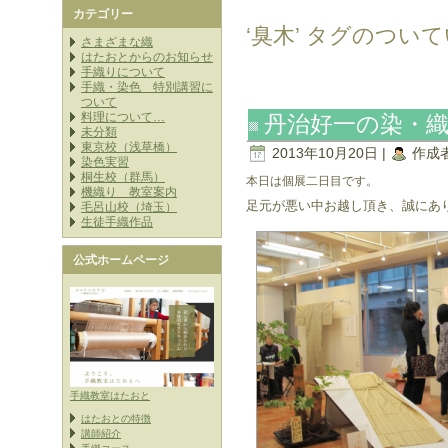
カテゴリー
‘臭木’ タグのつい
さまざまな織
はたおとからのお知らせ
手織りについて
手織・染色 特別講習に
ついて
料理について…
丹治好一の染・
未分類
東京校（浅草橋）
2013年10月20日 |
作成
染色実習
桐生校（群馬）
本日は個展二日目です。
機織り 教室案内
足元が悪い中お越し頂き、誠にあ
毛呂山校（埼玉）
生徒手織作品
公式ホームページ
手織教室はたおと
はたおとの特徴
講師紹介