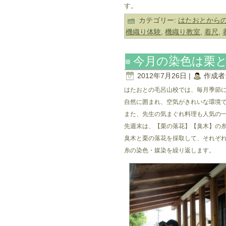
す。
カテゴリー:
はたおとから
機織り体験
,
機織り教室
,
着尺
,
今月の染色は栗
2012年7月26日 |
作成者
はたおとの毛呂山校では、毎月季節
自然に囲まれ、空気がきれいな環境
また、先生の気まぐれ料理も人気の
先週末は、【栗の落花】【臭木】の
臭木と栗の落花を採取して、それぞ
糸の染色・媒染を繰り返します。