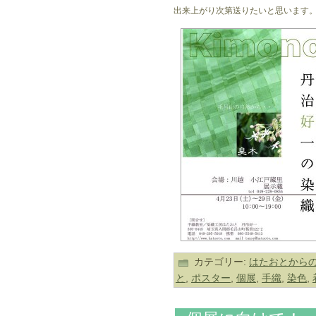
出来上がり次第送りたいと思います
カテゴリー:
はたおとから
と
,
ポスター
,
個展
,
手織
,
染色
,