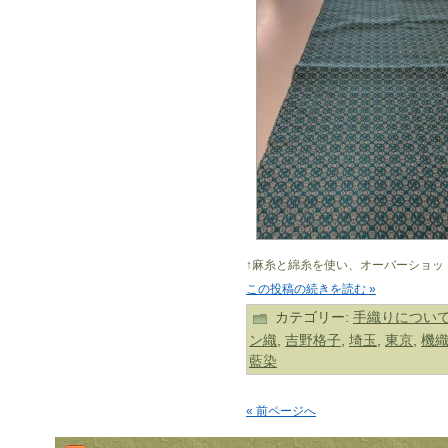
↑麻糸と綿糸を使い、オーバーショッ
この投稿の続きを読む »
カテゴリー:
手織りについ
ン織
,
吉野格子
,
埼玉
,
東京
,
機
藍染
« 前ページへ