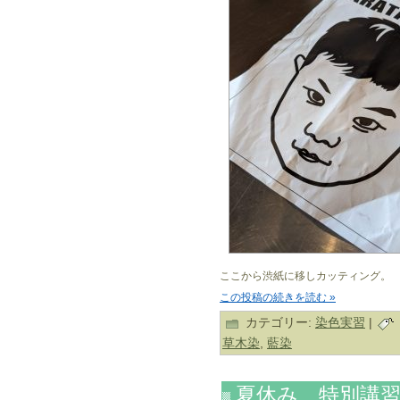
ここから渋紙に移しカッティング。
この投稿の続きを読む »
カテゴリー:
染色実習
|
草木染
,
藍染
夏休み 特別講