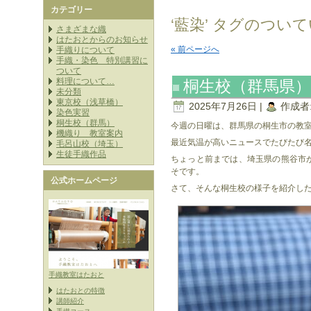
カテゴリー
‘藍染’ タグのつい
さまざまな織
はたおとからのお知らせ
« 前ページへ
手織りについて
手織・染色 特別講習に
ついて
料理について…
桐生校（群馬県
未分類
東京校（浅草橋）
2025年7月26日 |
作成者
染色実習
桐生校（群馬）
今週の日曜は、群馬県の桐生市の教
機織り 教室案内
最近気温が高いニュースでたびたび
毛呂山校（埼玉）
生徒手織作品
ちょっと前までは、埼玉県の熊谷市
そです。
公式ホームページ
さて、そんな桐生校の様子を紹介し
手織教室はたおと
はたおとの特徴
講師紹介