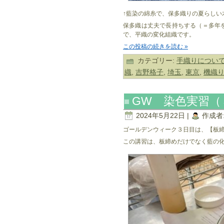
↑藍染の綿糸で、保多織りの夏らしい
保多織は丈夫で長持ちする（＝多年
で、平織の変化組織です。
この投稿の続きを読む »
カテゴリー:
手織りについ
織
,
吉野格子
,
埼玉
,
東京
,
機織
GW 染色実習（
2024年5月22日 |
作成者
ゴールデンウィーク３日目は、【板
この講習は、板締めだけでなく藍の