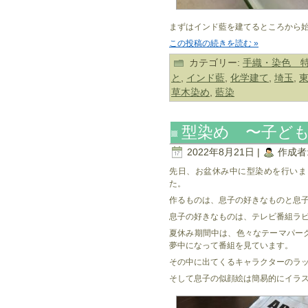
まずはインド藍を建てるところから
この投稿の続きを読む »
カテゴリー:
手織・染色 
と
,
インド藍
,
化学建て
,
埼玉
,
草木染め
,
藍染
型染め 〜子ど
2022年8月21日 |
作成者
先日、お盆休み中に型染めを行いま
た。
作るものは、息子の好きなものと息
息子の好きなものは、テレビ番組ラ
夏休み期間中は、色々なテーマパー
夢中になって番組を見ています。
その中に出てくるキャラクターのラ
そして息子の似顔絵は簡易的にイラ