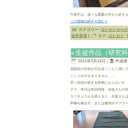
午前中は、様々な図案の中から好き
この投稿の続きを読む »
カテゴリー:
はたおとから
染色実習
|
タグ:
はたおと
,
生徒作品（研究科
2021年3月14日 |
作成者
花粉症の症状が日を追うごとに増し
くしゃみが止まりません。。。
早く症状が収まる時期にならないか
さて、本日は前回同様、生徒さんの
カリキュラムを終えると、生徒さん
和物を織る方、または服地やマフラ