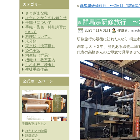
カテゴリー
«
群馬県研修旅行 〜2日目（織物参
さまざまな織
はたおとからのお知らせ
群馬県研修旅行 〜
手織りについて
手織・染色 特別講習に
2023年11月3日 |
作成者:
hataot
ついて
料理について…
研修旅行の最後に訪れたのが、桐生
未分類
東京校（浅草橋）
創業は大正２年、歴史ある織物工場
染色実習
代表の髙橋
さんのご厚意で見学させ
桐生校（群馬）
機織り 教室案内
毛呂山校（埼玉）
生徒手織作品
公式ホームページ
手織教室はたおと
はたおとの特徴
講師紹介