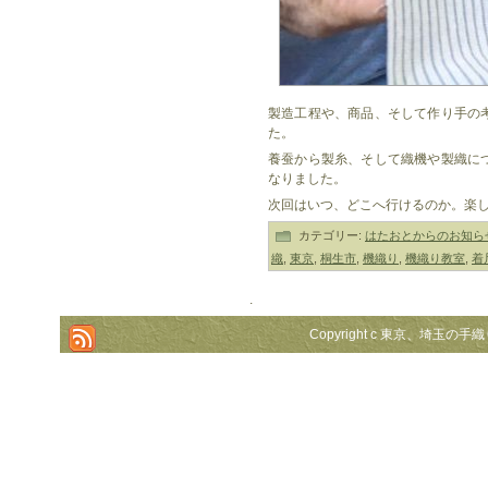
製造工程や、商品、そして作り手の
た。
養蚕から製糸、そして織機や製織に
なりました。
次回はいつ、どこへ行けるのか。楽
カテゴリー:
はたおとからのお知ら
織
,
東京
,
桐生市
,
機織り
,
機織り教室
,
着
.
Copyright c 東京、埼玉の手織