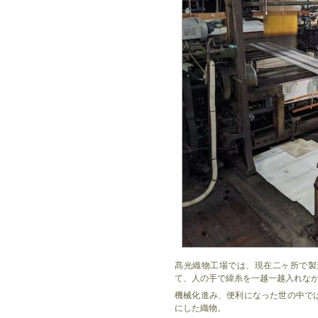
髙光織物工場では、現在二ヶ所で製
て、人の手で緯糸を一越一越入れな
機械化進み、便利になった世の中で
にした織物。