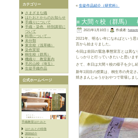
カテゴリー
«
生徒作品紹介（研究科）
さまざまな織
はたおとからのお知らせ
大間々校（群馬） 
手織りについて
手織・染色 特別講習に
2021年1月10日 |
作成者:
hataot
ついて
料理について…
2021年、明るい年になればという
未分類
言から始まりました。
東京校（浅草橋）
染色実習
今回は前回の緊急事態宣言とは異な
桐生校（群馬）
しっかりと行っていきたいと思いま
機織り 教室案内
毛呂山校（埼玉）
さて、本日は大間々校の様子を少し
生徒手織作品
新年1回目の授業は、桐生市の舟定
焼きまんじゅうがおやつで登場しま
公式ホームページ
手織教室はたおと
はたおとの特徴
講師紹介