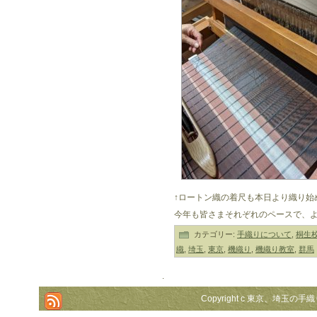
↑ロートン織の着尺も本日より織り始
今年も皆さまそれぞれのペースで、
カテゴリー:
手織りについて
,
桐生
織
,
埼玉
,
東京
,
機織り
,
機織り教室
,
群馬
.
Copyright c 東京、埼玉の手織