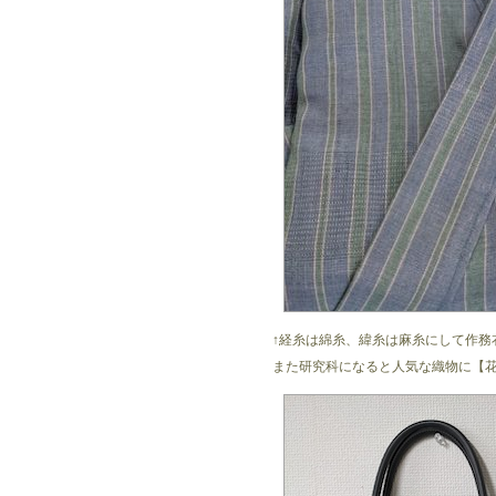
↑経糸は綿糸、緯糸は麻糸にして作務
また研究科になると人気な織物に【