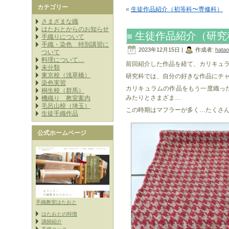
カテゴリー
«
生徒作品紹介（初等科〜専修科）
さまざまな織
はたおとからのお知らせ
生徒作品紹介（研究
手織りについて
手織・染色 特別講習に
2023年12月15日 |
作成者:
hatao
ついて
料理について…
前回紹介した作品を経て、カリキュ
未分類
東京校（浅草橋）
研究科では、自分の好きな作品にチ
染色実習
カリキュラムの作品をもう一度織っ
桐生校（群馬）
みたりとさまざま…
機織り 教室案内
毛呂山校（埼玉）
この時期はマフラーが多く…たくさ
生徒手織作品
公式ホームページ
手織教室はたおと
はたおとの特徴
講師紹介