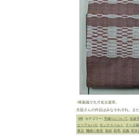
↑蜂巣織で九寸名古屋帯。
生徒さんの作品はみなそれぞれ。ま
カテゴリー:
手織りについて
,
生徒
ビーアルパカ
,
モンクスベルト
,
ラーヌ織
東京
,
機織り教室
,
真綿
,
群馬
,
花織
,
草木