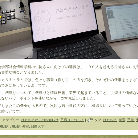
会学部社会情報学科の生徒さんに向けての講義は、１００人を超える生徒さんにお
る貴重な機会となりました。
のカリキュラムでは、色々な職業（作り手）の方を招き、それぞれの仕事をさまざ
点でお話をしているようです。
は、機織りについて、機織りと情報技術、業界で起きていること、手織りの価値な
れないパワーポイントを使いながら一コマお話ししました。
年もまたこの機会があるので、次回も若い世代の方に、機織りについて知っていた
ば嬉しいです。
カテゴリー:
はたおとからのお知らせ
,
手織りについて
|
タグ:
はたおと
,
埼玉
,
手織
,
機織り
,
機織り教室
,
目白大学