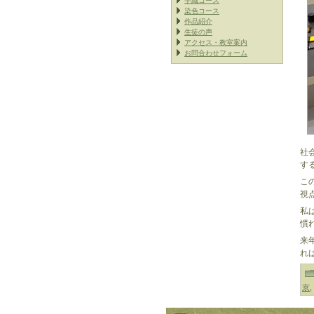
手織コース
染色コース
作品紹介
生徒の声
アクセス・教室案内
お問合わせフォーム
社
す
こ
視
私
慣
来
れ
京
,