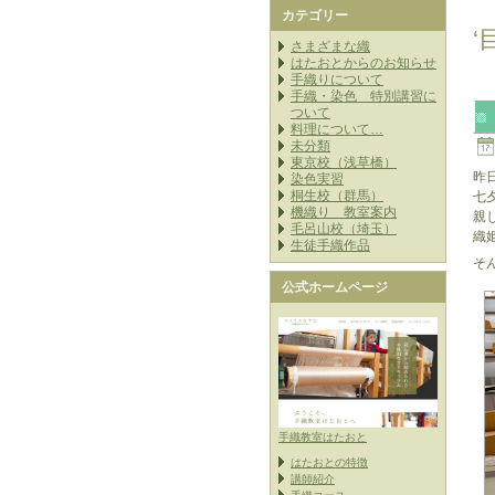
カテゴリー
‘
さまざまな織
はたおとからのお知らせ
手織りについて
手織・染色 特別講習に
ついて
料理について…
未分類
東京校（浅草橋）
昨
染色実習
桐生校（群馬）
七
機織り 教室案内
親
毛呂山校（埼玉）
織
生徒手織作品
そ
公式ホームページ
手織教室はたおと
はたおとの特徴
講師紹介