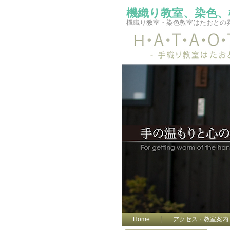
機織り教室、染色、
機織り教室・染色教室はたおとの
Home
アクセス・教室案内