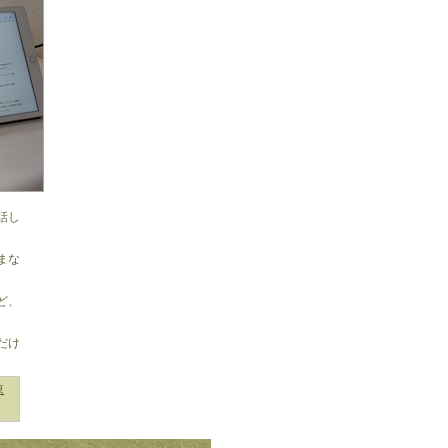
話し
まな
ど、
だけ
東