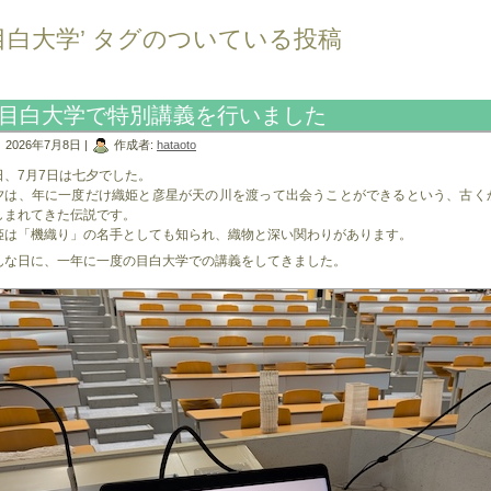
目白大学’ タグのついている投稿
目白大学で特別講義を行いました
2026年7月8日 |
作成者:
hataoto
日、7月7日は七夕でした。
夕は、年に一度だけ織姫と彦星が天の川を渡って出会うことができるという、古く
しまれてきた伝説です。
姫は「機織り」の名手としても知られ、織物と深い関わりがあります。
んな日に、一年に一度の目白大学での講義をしてきました。