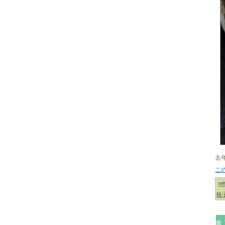
去
こ
格