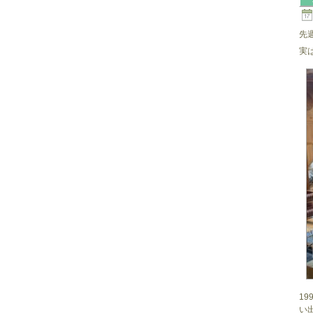
先
実
1
い