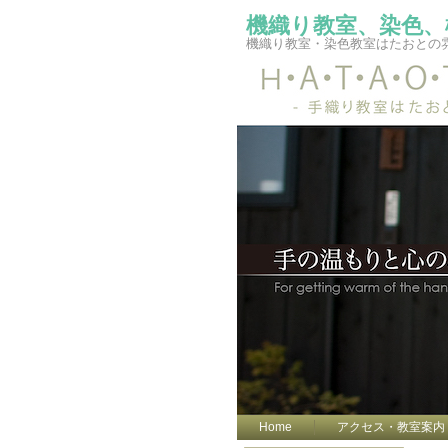
機織り教室、染色、
機織り教室・染色教室はたおとの
Home
アクセス・教室案内