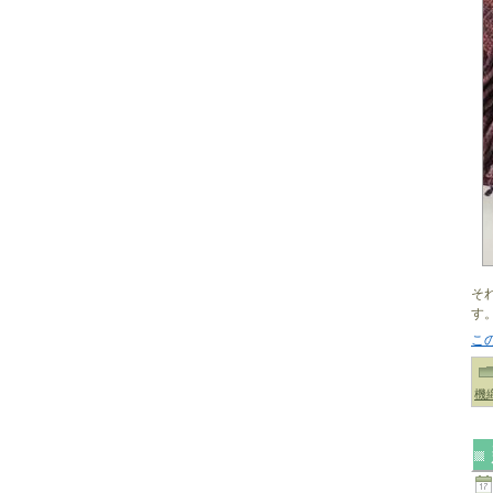
そ
す
こ
機