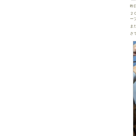
昨
２
ー
ま
さ