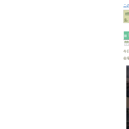
こ
生
,
今
会