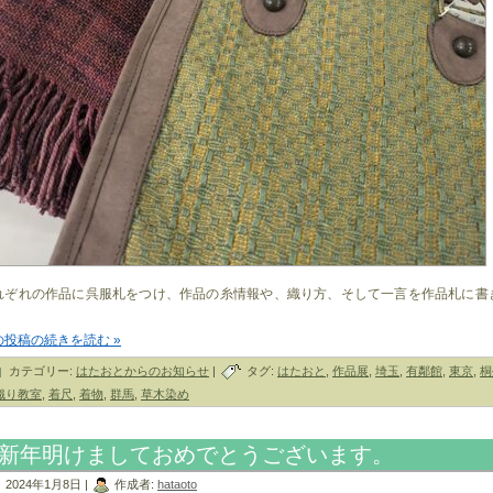
れぞれの作品に呉服札をつけ、作品の糸情報や、織り方、そして一言を作品札に書
。
の投稿の続きを読む »
カテゴリー:
はたおとからのお知らせ
|
タグ:
はたおと
,
作品展
,
埼玉
,
有鄰館
,
東京
,
桐
織り教室
,
着尺
,
着物
,
群馬
,
草木染め
新年明けましておめでとうございます。
2024年1月8日 |
作成者:
hataoto