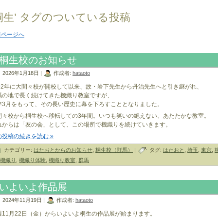
桐生’ タグのついている投稿
前ページへ
桐生校のお知らせ
2026年1月18日 |
作成者:
hataoto
992年に大間々校が開校して以来、故・岩下先生から丹治先生へと引き継がれ、
馬の地で長く続けてきた機織り教室ですが、
年3月をもって、その長い歴史に幕を下ろすこととなりました。
間々校から桐生校へ移転しての3年間。いつも笑いの絶えない、あたたかな教室。
れからは「友の会」として、この場所で機織りを続けていきます。
の投稿の続きを読む »
カテゴリー:
はたおとからのお知らせ
,
桐生校（群馬）
|
タグ:
はたおと
,
埼玉
,
東京
,
機織り
,
機織り体験
,
機織り教室
,
群馬
いよいよ作品展
2024年11月19日 |
作成者:
hataoto
週11月22日（金）からいよいよ桐生の作品展が始まります。