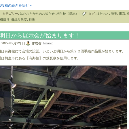
の投稿の続きを読む »
カテゴリー:
はたおとからのお知らせ
,
桐生校（群馬）
|
タグ:
はたおと
,
埼玉
,
東京
,
機織り
,
機織り教室
,
群馬
明日から展示会が始まります！
2022年9月22日 |
作成者:
hataoto
日は有鄰館にて会場の設営。いよいよ明日から第２２回手織作品展が始まります。
場は桐生市にある【有鄰館】の煉瓦蔵を使用します。