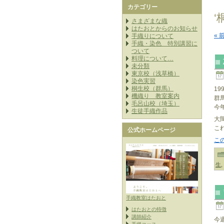
カテゴリー
‘
さまざまな織
はたおとからのお知らせ
« 
手織りについて
手織・染色 特別講習に
ついて
料理について…
未分類
東京校（浅草橋）
染色実習
桐生校（群馬）
1
機織り 教室案内
群
毛呂山校（埼玉）
今
生徒手織作品
大
こ
公式ホームページ
こ
生
,
手織教室はたおと
はたおとの特徴
講師紹介
今