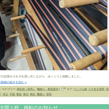
年の記憶をそれぞれ思い出しながら、ゆっくりと始動しました。
の投稿の続きを読む »
カテゴリー:
桐生校（群馬）
,
機織り 教室案内
|
タグ:
ワッフル織
,
八寸名古屋帯
,
吉
子
,
埼玉
,
手織
,
整経
,
東京
,
桐生
,
機織り
,
群馬
大間々校 移転のお知らせ