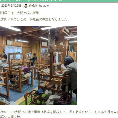
2023年2月22日 |
作成者:
hataoto
週日曜日は、大間々校の授業。
は大間々校ではこの日が最後の教室となりました。
992年にこの大間々の地で機織り教室を開校して、長く教室にいらっしゃる生徒さん
出深い大間々校。