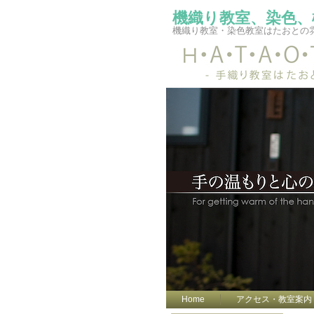
機織り教室、染色、
機織り教室・染色教室はたおとの
Home
アクセス・教室案内