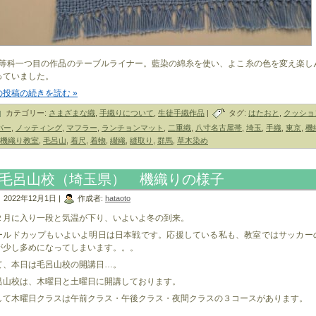
初等科一つ目の作品のテーブルライナー。藍染の綿糸を使い、よこ糸の色を変え楽し
っていました。
の投稿の続きを読む »
カテゴリー:
さまざまな織
,
手織りについて
,
生徒手織作品
|
タグ:
はたおと
,
クッショ
バー
,
ノッティング
,
マフラー
,
ランチョンマット
,
二重織
,
八寸名古屋帯
,
埼玉
,
手織
,
東京
,
機
機織り教室
,
毛呂山
,
着尺
,
着物
,
綴織
,
縫取り
,
群馬
,
草木染め
毛呂山校（埼玉県） 機織りの様子
2022年12月1日 |
作成者:
hataoto
２月に入り一段と気温が下り、いよいよ冬の到来。
ールドカップもいよいよ明日は日本戦です。応援している私も、教室ではサッカー
が少し多めになってしまいます。。。
て、本日は毛呂山校の開講日…。
呂山校は、木曜日と土曜日に開講しております。
して木曜日クラスは午前クラス・午後クラス・夜間クラスの３コースがあります。