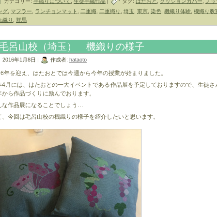
カテゴリー:
手織りについて
,
生徒手織作品
|
タグ:
はたおと
,
クッションカバー
,
ノッ
ング
,
マフラー
,
ランチョンマット
,
二重織
,
二重織り
,
埼玉
,
東京
,
染色
,
機織り体験
,
機織り教
れ織り
,
群馬
毛呂山校（埼玉） 機織りの様子
2016年1月8日 |
作成者:
hataoto
016年を迎え、はたおとでは今週から今年の授業が始まりました。
年4月には、はたおとの一大イベントである作品展を予定しておりますので、生徒さ
年から作品づくりに励んでおります。
んな作品展になることでしょう…
て、今回は毛呂山校の機織りの様子を紹介したいと思います。