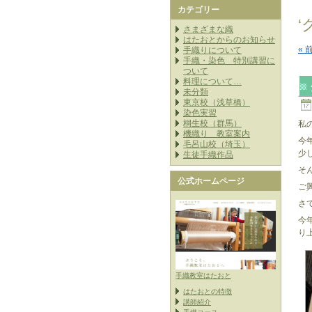
カテゴリー
さまざまな織
はたおとからのお知らせ
« 
手織りについて
手織・染色 特別講習に
ついて
料理について…
未分類
東京校（浅草橋）
染色実習
桐生校（群馬）
私
機織り 教室案内
今
毛呂山校（埼玉）
少
生徒手織作品
そ
公式ホームページ
ご
さ
今
り
手織教室はたおと
はたおとの特徴
講師紹介