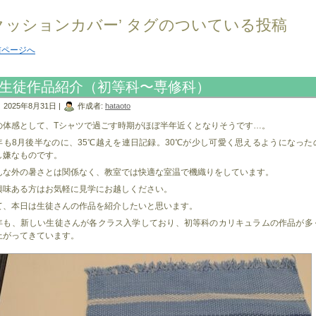
‘クッションカバー’ タグのついている投稿
前ページへ
生徒作品紹介（初等科〜専修科）
2025年8月31日 |
作成者:
hataoto
の体感として、Tシャツで過ごす時期がほぼ半年近くとなりそうです…。
年も8月後半なのに、35℃越えを連日記録。30℃が少し可愛く思えるようになった
し嫌なものです。
んな外の暑さとは関係なく、教室では快適な室温で機織りをしています。
興味ある方はお気軽に見学にお越しください。
て、本日は生徒さんの作品を紹介したいと思います。
年も、新しい生徒さんが各クラス入学しており、初等科のカリキュラムの作品が多
上がってきています。