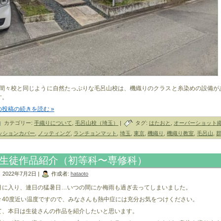
大間々校と同じように自然たっぷりな毛呂山校は、機織りのクラスと糸染めの設備が
す。
の投稿の続きを読む »
カテゴリー:
手織りについて
,
毛呂山校（埼玉）
|
タグ:
はたおと
,
オーバーショット
ッションカバー
,
ノッティング
,
ランチョンマット
,
埼玉
,
東京
,
機織り
,
機織り教室
,
毛呂山
,
生徒作品紹介（初等科〜専修科）
2022年7月2日 |
作成者:
hataoto
月に入り、連日の猛暑日…いつの間にか梅雨も過ぎ去ってしまいました。
々40度近い温度ですので、みなさんも熱中症には充分お気をつけください。
て、本日は生徒さんの作品を紹介したいと思います。