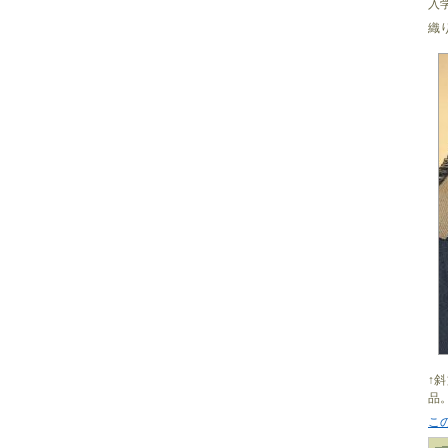
入
織
↑
品
こ