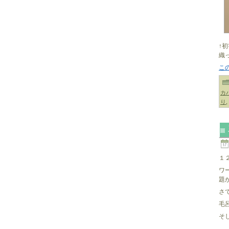
↑
織
こ
カ
り
,
１
ワ
題
さ
毛
そ