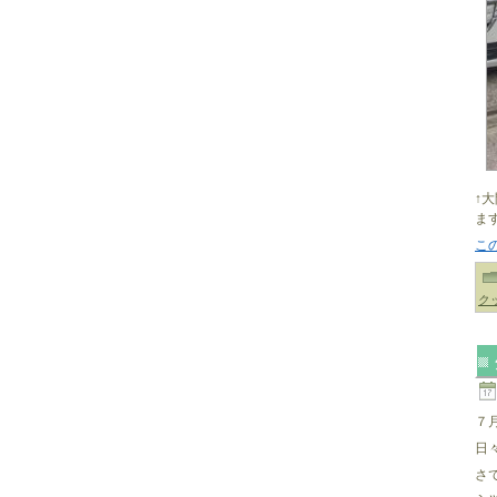
↑
ま
こ
ク
７
日
さ