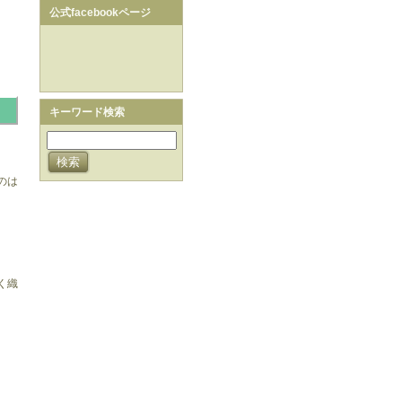
公式facebookページ
キーワード検索
のは
く織